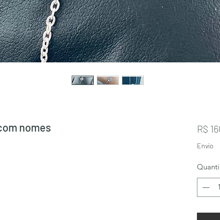
a com nomes
R$ 16
Envio
Quant