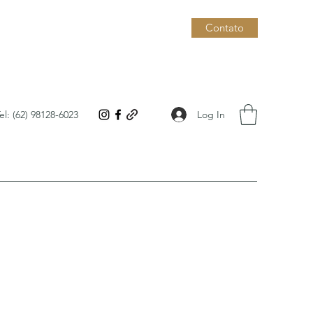
Contato
Log In
el: (62) 98128-6023