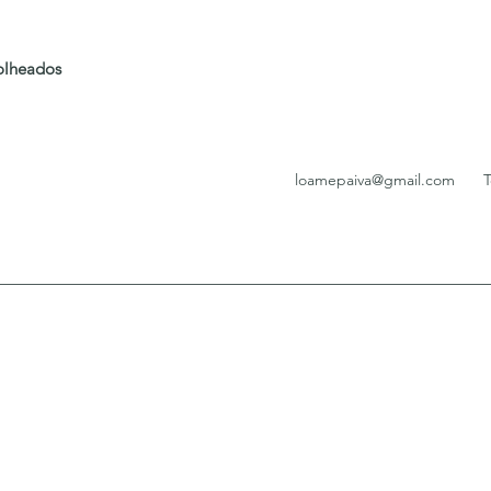
folheados
loamepaiva@gmail.com
T