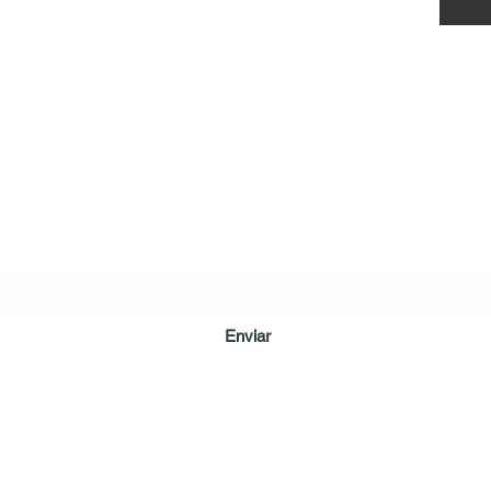
LÔA BRAND
Formulário de inscrição
Enviar
loamepaiva@gmail.com
Tel: (62) 98128-6023