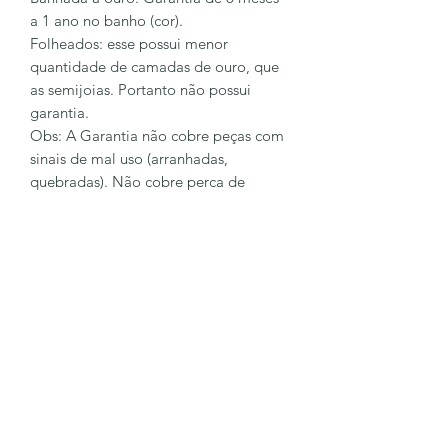
a 1 ano no banho (cor).
Folheados: esse possui menor
quantidade de camadas de ouro, que
as semijoias. Portanto não possui
garantia.
Obs: A Garantia não cobre peças com
sinais de mal uso (arranhadas,
quebradas). Não cobre perca de
pingentes e pedras.
Para sanar mais dúvidas entre em
contato conosco
62 98128-6023
LÔA BRAND