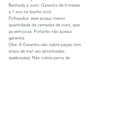
Banhada a ouro: Garantia de 6 meses
a 1 ano no banho (cor).
Folheados: esse possui menor
quantidade de camadas de ouro, que
as semijoias. Portanto não possui
garantia.
Obs: A Garantia não cobre peças com
sinais de mal uso (arranhadas,
quebradas). Não cobre perca de
pingentes e pedras.
Para sanar mais dúvidas entre em
contato conosco
62 98128-6023
LÔA BRAND