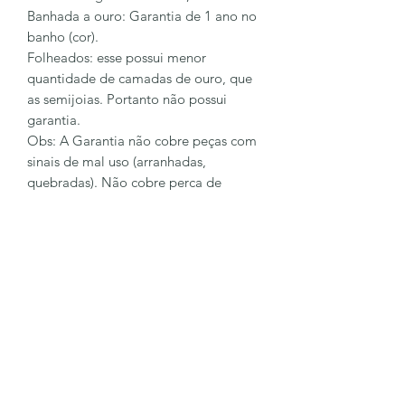
Banhada a ouro: Garantia de 1 ano no
banho (cor).
Folheados: esse possui menor
quantidade de camadas de ouro, que
as semijoias. Portanto não possui
garantia.
Obs: A Garantia não cobre peças com
sinais de mal uso (arranhadas,
quebradas). Não cobre perca de
pingentes e pedras.
Para sanar mais dúvidas entre em
contato conosco
62 98128-6023
LÔA BRAND