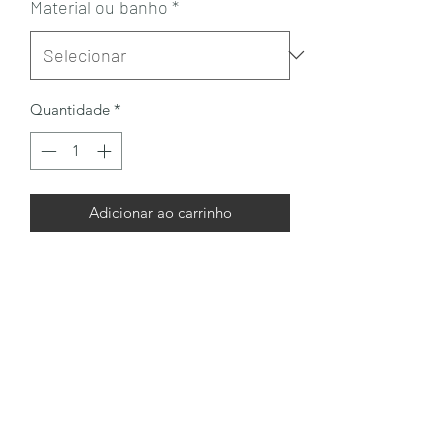
Material ou banho
*
Quantidade
*
Adicionar ao carrinho
LÔA BRAND
Formulário de inscrição