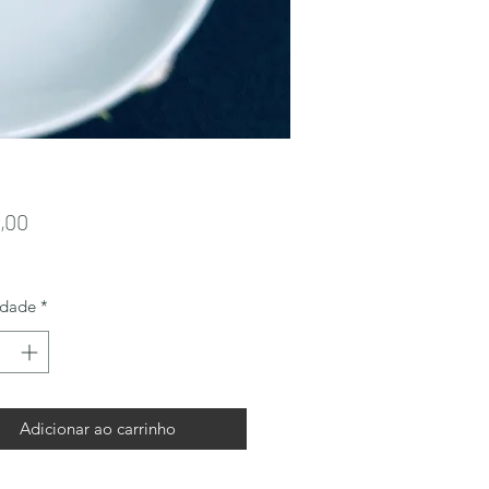
Preço
,00
idade
*
Adicionar ao carrinho