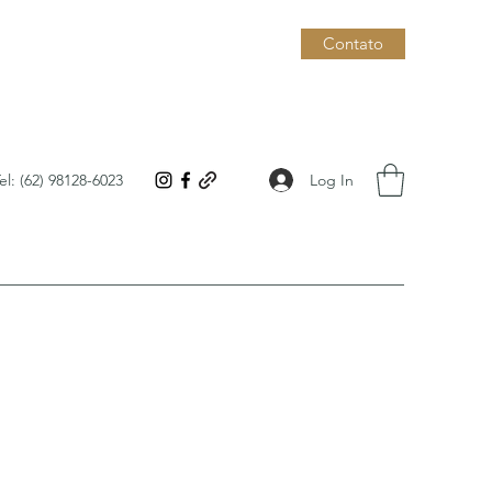
Contato
Log In
el: (62) 98128-6023