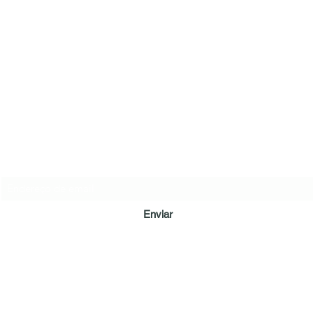
LÔA BRAND
Formulário de inscrição
Enviar
loamepaiva@gmail.com
Tel: (62) 98128-6023