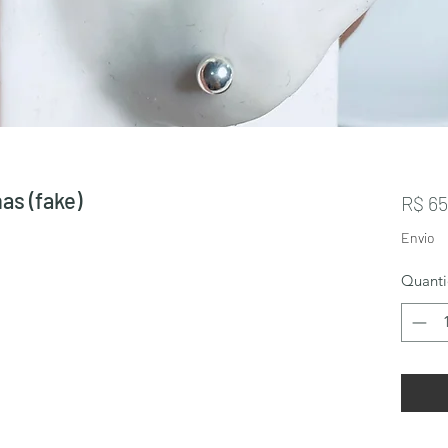
has (fake)
R$ 65
Envio
Quant