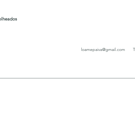
folheados
loamepaiva@gmail.com
T