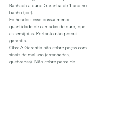
Banhada a ouro: Garantia de 1 ano no
banho (cor).
Folheados: esse possui menor
quantidade de camadas de ouro, que
as semijoias. Portanto não possui
garantia.
Obs: A Garantia não cobre peças com
sinais de mal uso (arranhadas,
quebradas). Não cobre perca de
pingentes e pedras.
Para sanar mais dúvidas entre em
contato conosco
62 98128-6023
LÔA BRAND