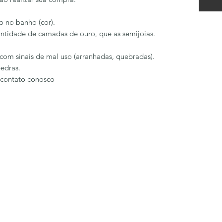
o no banho (cor).
ntidade de camadas de ouro, que as semijoias.
com sinais de mal uso (arranhadas, quebradas).
edras.
 contato conosco
LÔA BRAND
Formulário de inscrição