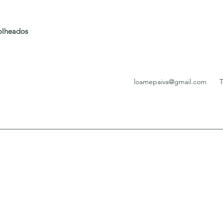
folheados
loamepaiva@gmail.com
T