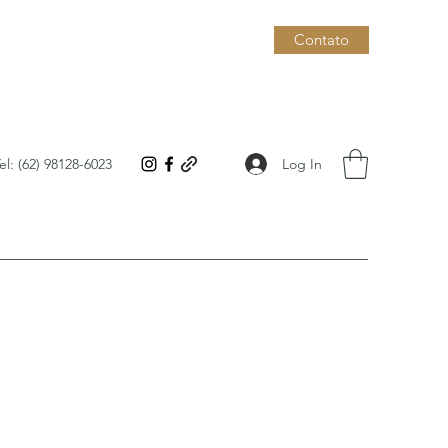
Contato
Log In
el: (62) 98128-6023