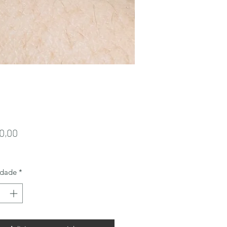
Preço
0,00
idade
*