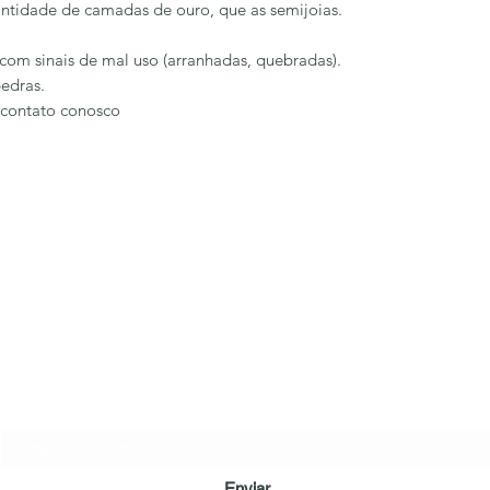
ntidade de camadas de ouro, que as semijoias.
com sinais de mal uso (arranhadas, quebradas).
edras.
 contato conosco
LÔA BRAND
Formulário de inscrição
Enviar