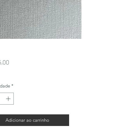
Preço
5,00
idade
*
Adicionar ao carrinho