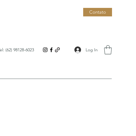
Contato
Log In
el: (62) 98128-6023