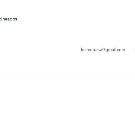
folheados
loamepaiva@gmail.com
T