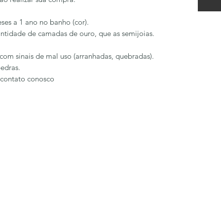
ses a 1 ano no banho (cor).
ntidade de camadas de ouro, que as semijoias.
com sinais de mal uso (arranhadas, quebradas).
edras.
 contato conosco
LÔA BRAND
Formulário de inscrição