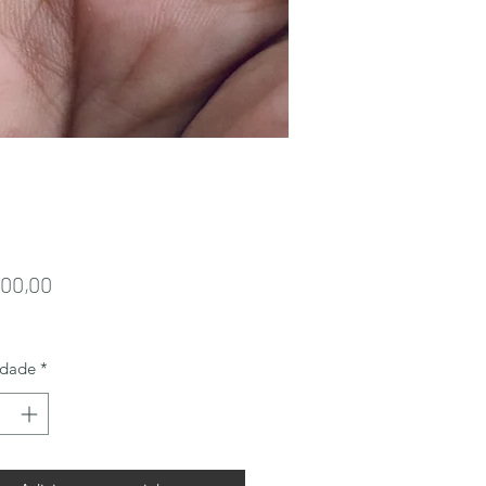
Preço
100,00
idade
*