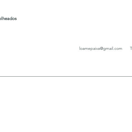
folheados
loamepaiva@gmail.com
T