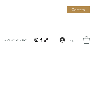
Contato
Log In
el: (62) 98128-6023