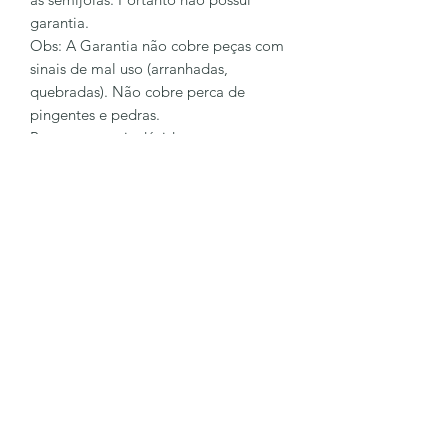
garantia.
Obs: A Garantia não cobre peças com
sinais de mal uso (arranhadas,
quebradas). Não cobre perca de
pingentes e pedras.
Para sanar mais dúvidas entre em
contato conosco
62 98128-6023
LÔA BRAND
Formulário de inscrição