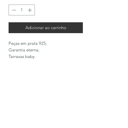
Adicionar ao carrinho
Peças em prata 925;
Garantia eterna;
Tarraxas baby.
LÔA BRAND
Formulário de inscrição