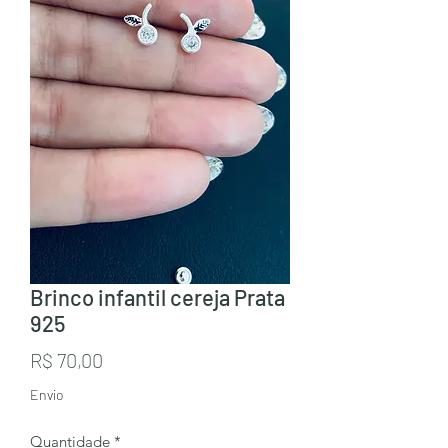
Brinco infantil cereja Prata
925
Preço
R$ 70,00
Envio
Quantidade
*