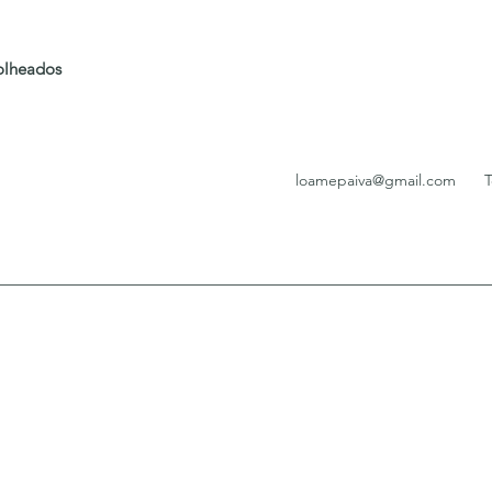
folheados
loamepaiva@gmail.com
T