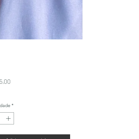
Preço
5,00
idade
*