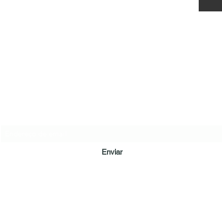
LÔA BRAND
Formulário de inscrição
Enviar
loamepaiva@gmail.com
Tel: (62) 98128-6023