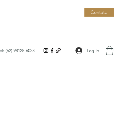
Contato
Log In
el: (62) 98128-6023