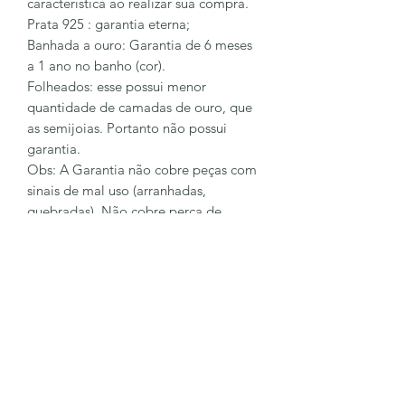
característica ao realizar sua compra.
Prata 925 : garantia eterna;
Banhada a ouro: Garantia de 6 meses
a 1 ano no banho (cor).
Folheados: esse possui menor
quantidade de camadas de ouro, que
as semijoias. Portanto não possui
garantia.
Obs: A Garantia não cobre peças com
sinais de mal uso (arranhadas,
quebradas). Não cobre perca de
pingentes e pedras.
Para sanar mais dúvidas entre em
contato conosco
62 98128-6023