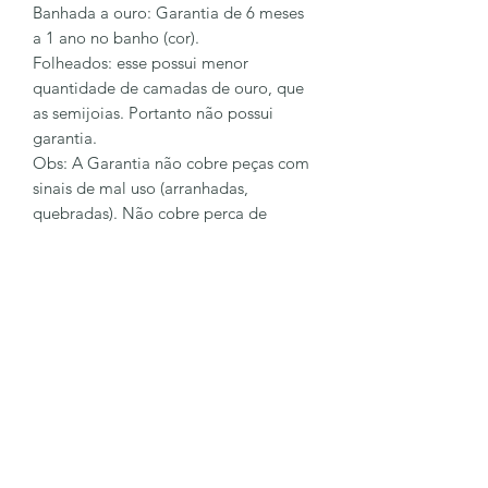
Banhada a ouro: Garantia de 6 meses
a 1 ano no banho (cor).
Folheados: esse possui menor
quantidade de camadas de ouro, que
as semijoias. Portanto não possui
garantia.
Obs: A Garantia não cobre peças com
sinais de mal uso (arranhadas,
quebradas). Não cobre perca de
pingentes e pedras.
Para sanar mais dúvidas entre em
contato conosco
62 98128-6023
LÔA BRAND