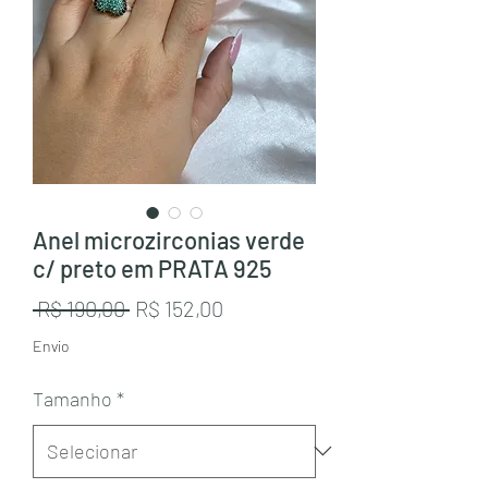
Anel microzirconias verde
c/ preto em PRATA 925
Preço
Preço
 R$ 190,00 
R$ 152,00
normal
promocional
Envio
Tamanho
*