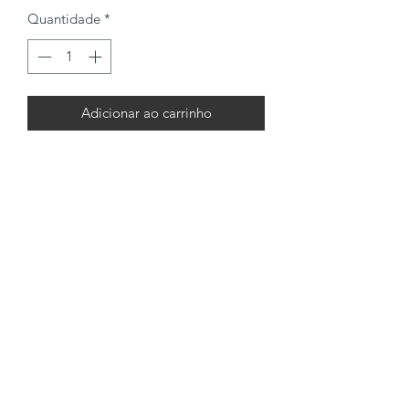
Quantidade
*
Adicionar ao carrinho
LÔA BRAND
Formulário de inscrição
Enviar