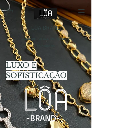
LÔA BRAND
Joias em prata, semijoias e
folheados
LUXO E
SOFISTICAÇÃO
-BRAND-