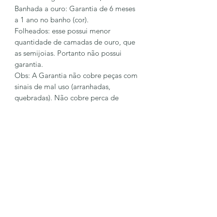
Banhada a ouro: Garantia de 6 meses
a 1 ano no banho (cor).
Folheados: esse possui menor
quantidade de camadas de ouro, que
as semijoias. Portanto não possui
garantia.
Obs: A Garantia não cobre peças com
sinais de mal uso (arranhadas,
quebradas). Não cobre perca de
pingentes e pedras.
Para sanar mais dúvidas entre em
contato conosco
62 98128-6023
LÔA BRAND