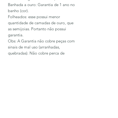
Banhada a ouro: Garantia de 1 ano no
banho (cor).
Folheados: esse possui menor
quantidade de camadas de ouro, que
as semijoias. Portanto não possui
garantia.
Obs: A Garantia não cobre peças com
sinais de mal uso (arranhadas,
quebradas). Não cobre perca de
pingentes e pedras.
Para sanar mais dúvidas entre em
contato conosco
62 98128-6023
LÔA BRAND