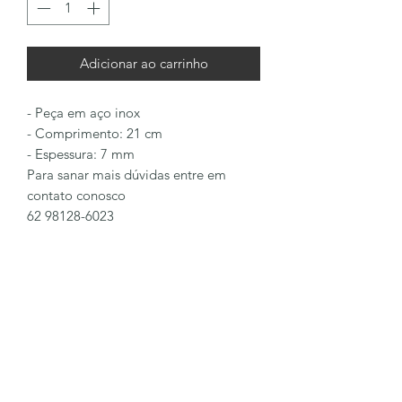
Adicionar ao carrinho
- Peça em aço inox
- Comprimento: 21 cm
- Espessura: 7 mm
Para sanar mais dúvidas entre em
contato conosco
62 98128-6023
LÔA BRAND
Formulário de inscrição