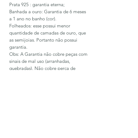
Prata 925 : garantia eterna;
Banhada a ouro: Garantia de 6 meses
a 1 ano no banho (cor).
Folheados: esse possui menor
quantidade de camadas de ouro, que
as semijoias. Portanto não possui
garantia.
Obs: A Garantia não cobre peças com
sinais de mal uso (arranhadas,
quebradas). Não cobre perca de
pingentes e pedras.
Para sanar mais dúvidas entre em
contato conosco
62 98128-6023