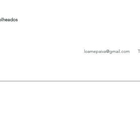
folheados
loamepaiva@gmail.com
T