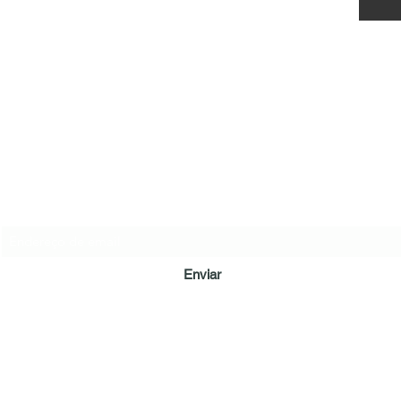
LÔA BRAND
Formulário de inscrição
Enviar
loamepaiva@gmail.com
Tel: (62) 98128-6023