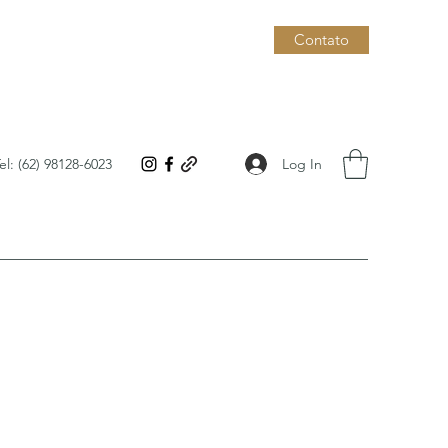
Contato
Log In
el: (62) 98128-6023