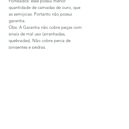
Folheados: esse possui menor
quantidade de camadas de ouro, que
as semijoias. Portanto não possui
garantia.
Obs: A Garantia não cobre peças com
sinais de mal uso (arranhadas,
quebradas). Não cobre perca de
pingentes e pedras.
Para sanar mais dúvidas entre em
contato conosco
62 98128-6023
LÔA BRAND
Formulário de inscrição