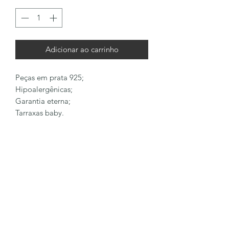
Adicionar ao carrinho
Peças em prata 925;
Hipoalergênicas;
Garantia eterna;
Tarraxas baby.
LÔA BRAND
Formulário de inscrição