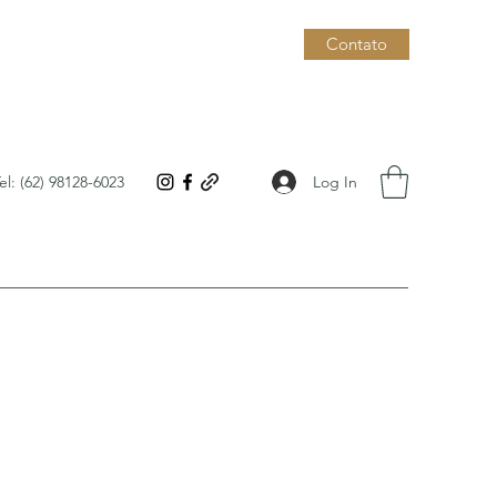
Contato
Log In
el: (62) 98128-6023