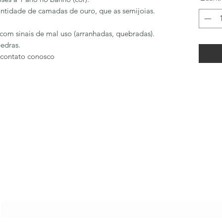
ntidade de camadas de ouro, que as semijoias.
com sinais de mal uso (arranhadas, quebradas).
edras.
 contato conosco
LÔA BRAND
Formulário de inscrição