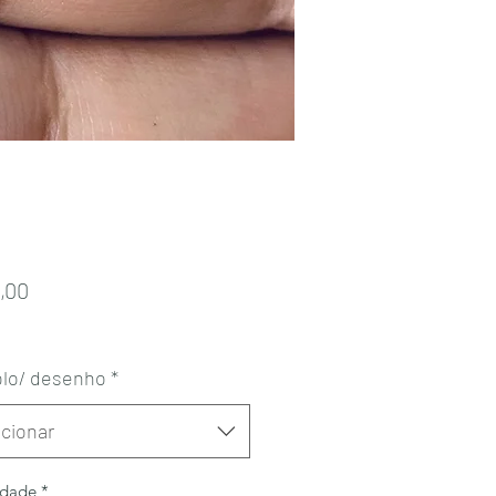
Preço
,00
lo/ desenho
*
cionar
idade
*