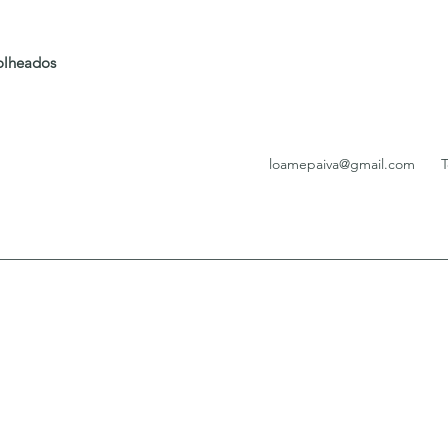
folheados
loamepaiva@gmail.com
T