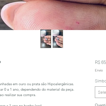
o
R$ 65
Envio
Símbo
anhadas em ouro ou prata são Hipoalergênicas.
ar 0 a 1 ano, dependendo do material da peça.
Sele
 ao realizar sua compra.
Quant
ses a 1 ano no banho (cor).