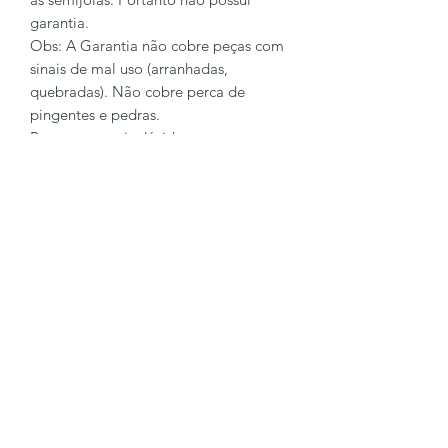
garantia.
Obs: A Garantia não cobre peças com
sinais de mal uso (arranhadas,
quebradas). Não cobre perca de
pingentes e pedras.
Para sanar mais dúvidas entre em
contato conosco
62 98128-6023
LÔA BRAND
Formulário de inscrição