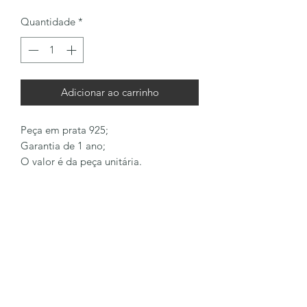
Quantidade
*
Adicionar ao carrinho
Peça em prata 925;
Garantia de 1 ano;
O valor é da peça unitária.
LÔA BRAND
Formulário de inscrição