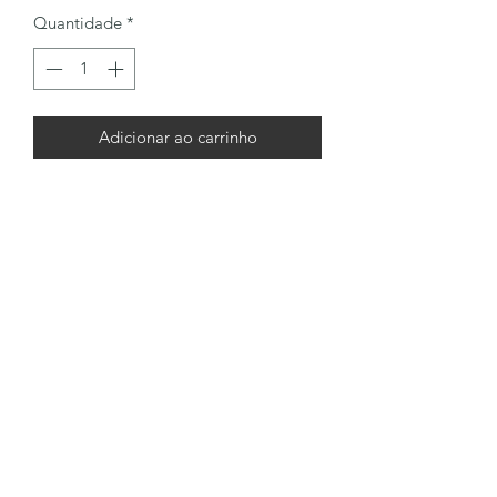
Quantidade
*
Adicionar ao carrinho
LÔA BRAND
Formulário de inscrição
Enviar