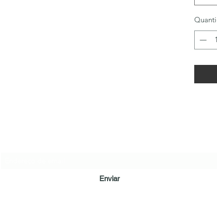
Quant
LÔA BRAND
Formulário de inscrição
Enviar