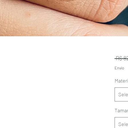
 R$ 8
Envio
Mater
Sele
Tama
Sele