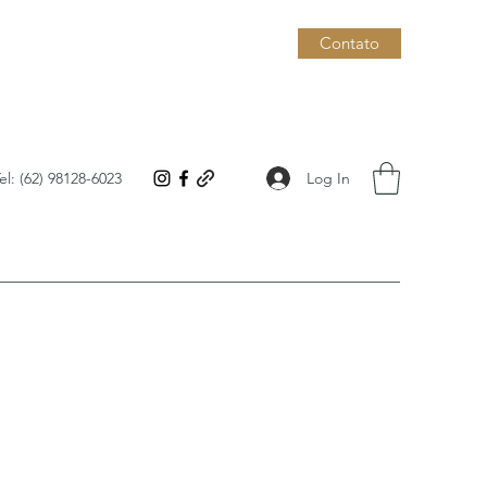
Contato
Log In
el: (62) 98128-6023