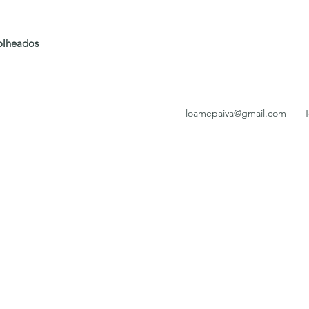
folheados
loamepaiva@gmail.com
T