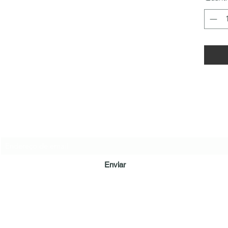
LÔA BRAND
Formulário de inscrição
Enviar
loamepaiva@gmail.com