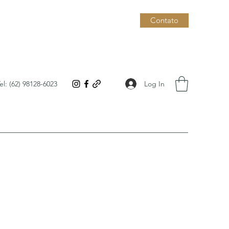
Contato
Log In
el: (62) 98128-6023