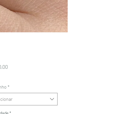
Preço
0,00
nho
*
cionar
idade
*