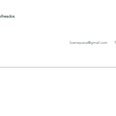
folheados
loamepaiva@gmail.com
T