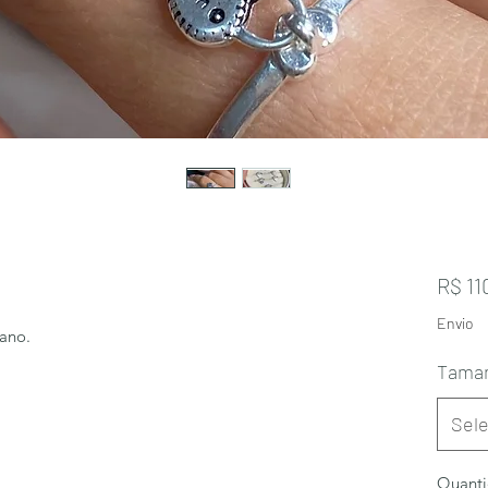
R$ 11
Envio
 ano.
Tama
Sele
Quant