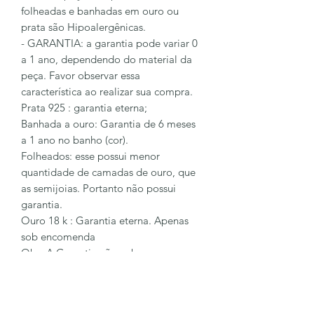
folheadas e banhadas em ouro ou
prata são Hipoalergênicas.
- GARANTIA: a garantia pode variar 0
a 1 ano, dependendo do material da
peça. Favor observar essa
característica ao realizar sua compra.
Prata 925 : garantia eterna;
Banhada a ouro: Garantia de 6 meses
a 1 ano no banho (cor).
Folheados: esse possui menor
quantidade de camadas de ouro, que
as semijoias. Portanto não possui
garantia.
Ouro 18 k : Garantia eterna. Apenas
sob encomenda
Obs: A Garantia não cobre peças com
sinais de mal uso (arranhadas,
quebradas). Não cobre perca de
pingentes e pedras.